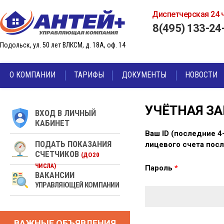
Диспетчерская 24 
Перейти к основному содержанию
8(495) 133-24
Подольск, ул. 50 лет ВЛКСМ, д. 18А, оф. 14
О КОМПАНИИ
ТАРИФЫ
ДОКУМЕНТЫ
НОВОСТИ
УЧЁТНАЯ З
ВХОД В ЛИЧНЫЙ
КАБИНЕТ
Главные вкл
Ваш ID (последние 4
ПОДАТЬ ПОКАЗАНИЯ
лицевого счета пос
СЧЕТЧИКОВ
(ДО 20
ЧИСЛА)
Пароль
*
ВАКАНСИИ
УПРАВЛЯЮЩЕЙ КОМПАНИИ
ВАЖНЫЕ ОБЪЯВЛЕНИЯ